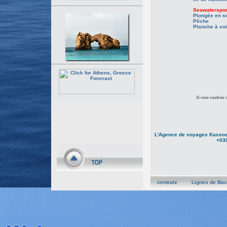
Seawaterspor
Plongée en s
Pêche
Planche à voi
Si vous voudriez ob
L'Agence de voyages Kassos 
+030
centrale
Lignes de Bac