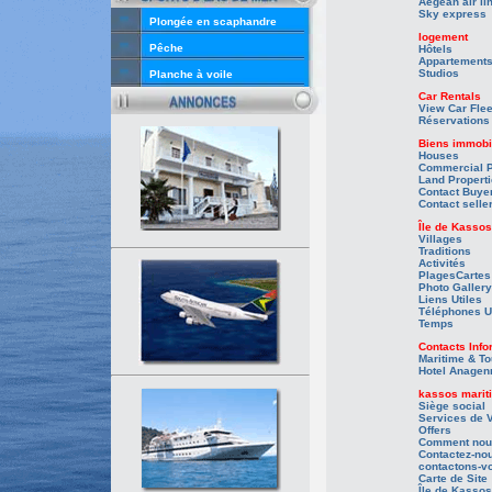
Aegean air li
Sky express
Plongée en scaphandre
logement
Pêche
Hôtels
Appartement
Studios
Planche à voile
Car Rentals
View Car Flee
Réservations
Biens immobi
Houses
Commercial P
Land Propert
Contact Buye
Contact selle
Île de Kasso
Villages
Traditions
Activités
Plages
Cartes
Photo Gallery
Liens Utiles
Téléphones U
Temps
Contacts Info
Maritime & To
Hotel Anagen
kassos marit
Siège social
Services de 
Offers
Comment nous
Contactez-no
contactons-v
Carte de Site
Île de Kassos