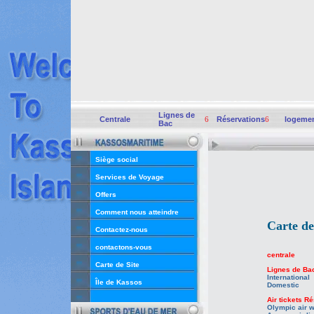
Lignes de
Centrale
6
Réservations
6
logeme
Bac
Siège social
Services de Voyage
Offers
Comment nous atteindre
Carte de
Contactez-nous
contactons-vous
centrale
Carte de Site
Lignes de Ba
International
Île de Kassos
Domestic
Air tickets R
Olympic air 