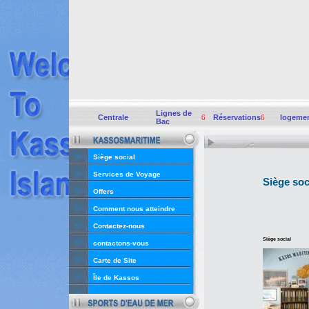
Lignes de
Centrale
6
Réservations
6
logeme
Bac
Siège social
Services de Voyage
Siège soc
Offers
Comment nous atteindre
Contactez-nous
Siège social
contactons-vous
Carte de Site
Île de Kassos