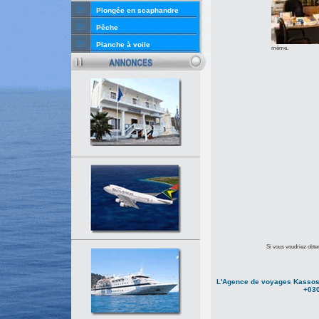
Plongée en scaphandre
Pêche
Planche à voile
même.
Si vous voudriez obteni
L'Agence de voyages Kassos 
+030