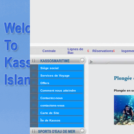
Lignes de
Centrale
6
Réservations
6
logeme
Bac
Siège social
Services de Voyage
Plongée 
Offers
Comment nous atteindre
Plongée en s
Contactez-nous
contactons-vous
Carte de Site
Île de Kassos