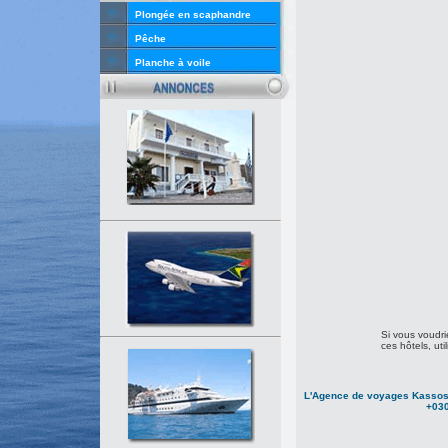
Plongée en scaphandre
Pêche
Planche à voile
Si vous voudrie
ces hôtels, uti
L'Agence de voyages Kassos 
+030