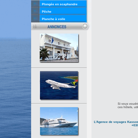
Plongée en scaphandre
Pêche
Planche à voile
Si vous voudrie
ces hôtels, uti
L'Agence de voyages Kassos 
+03