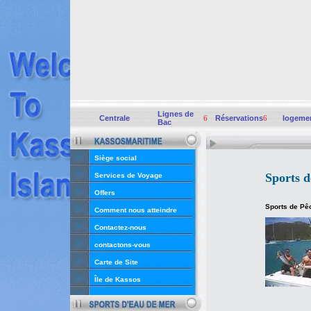
Lignes de
Centrale
6
Réservations
6
logeme
Bac
Siège social
Sports d
Services de Voyage
Offers
Sports de Pê
Comment nous atteindre
Contactez-nous
contactons-vous
Carte de Site
Île de Kassos