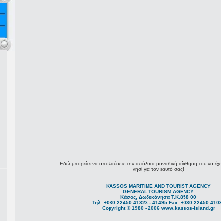
Εδώ μπορείτε να απολαύσετε την απόλυτα μοναδική αίσθηση του να έχε
νησί για τον εαυτό σας!
KASSOS MARITIME AND TOURIST AGENCY
GENERAL TOURISM AGENCY
Κάσος, Δωδεκάνησα Τ.Κ.858 00
Τηλ. +030 22450 41323 - 41495 Fax: +030 22450 410
Copyright © 1980 - 2006 www.kassos-island.gr