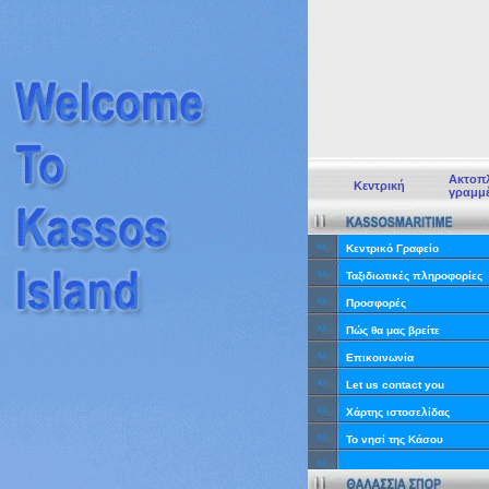
Ακτοπλ
Κεντρική
γραμμ
Κεντρικό Γραφείο
Ταξιδιωτικές πληροφορίες
Προσφορές
Πώς θα μας βρείτε
Επικοινωνία
Let us contact you
Χάρτης ιστοσελίδας
Το νησί της Κάσου