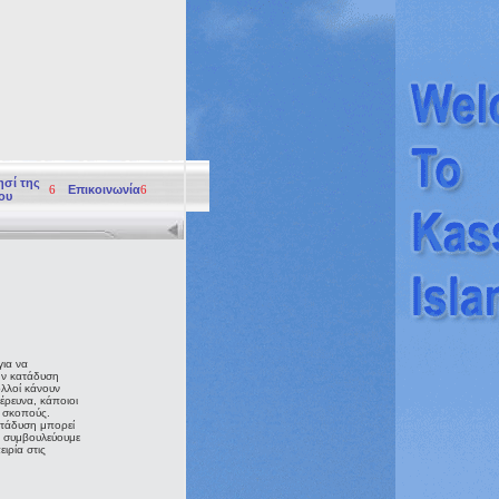
ησί της
6
Επικοινωνία
6
ου
για να
ην κατάδυση
λλοί κάνουν
 έρευνα, κάποιοι
ς σκοπούς.
ατάδυση μπορεί
ς συμβουλεύουμε
ειρία στις