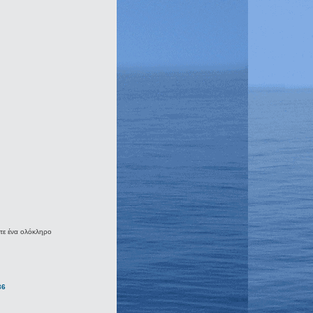
τε ένα ολόκληρο
36