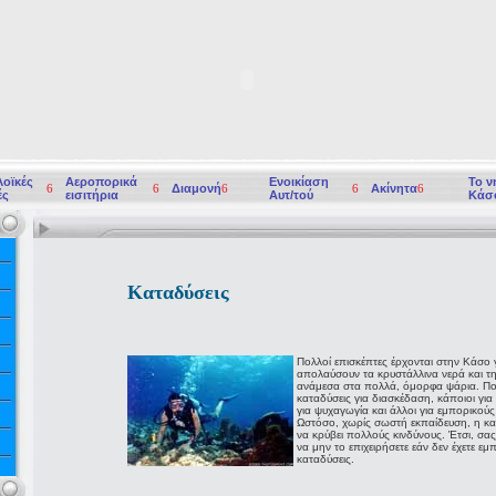
οϊκές
Αεροπορικά
Ενοικίαση
Το ν
6
6
Διαμονή
6
6
Ακίνητα
6
ές
εισιτήρια
Αυτ/τού
Κάσ
Καταδύσεις
Πολλοί επισκέπτες έρχονται στην Κάσο 
απολαύσουν τα κρυστάλλινα νερά και τ
ανάμεσα στα πολλά, όμορφα ψάρια. Πο
καταδύσεις για διασκέδαση, κάποιοι για
για ψυχαγωγία και άλλοι για εμπορικού
Ωστόσο, χωρίς σωστή εκπαίδευση, η κ
να κρύβει πολλούς κινδύνους. Έτσι, σα
να μην το επιχειρήσετε εάν δεν έχετε εμπ
καταδύσεις.